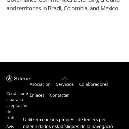
and territories in Brazil, Colombia, and Mexico
Back
Asociación
Servicios
Colaboradores
To
Top
Condicione
Enlaces
Contactar
s para la
aceptación
de
trabajos
Utilitzem cookies pròpies i de tercers per
Aviso
obtenir dades estadístiques de la navegació