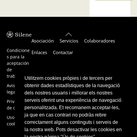
Back
Asociación
Servicios
Colaboradores
To
Top
Condicione
Enlaces
Contactar
s para la
aceptación
de
trabajos
Utilitzem cookies pròpies i de tercers per
Aviso
obtenir dades estadístiques de la navegació
legal
dels nostres usuaris i millorar els nostres
serveis oferint una experiència de navegació
Privacidad
personalitzada. Et recomanem acceptar-les,
de datos
ja que en cas contrari no podràs rebre
Uso de
correctament alguns continguts i serveis de
cookies
la nostra web. Pots desactivar les cookies en
la nostra pàgina "Ús de cookies"