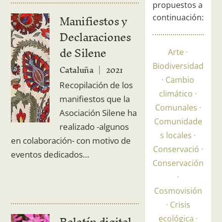
propuestos a
Manifiestos y
continuación:
Declaraciones
de Silene
Arte
Cataluña
2021
Biodiversidad
Cambio
Recopilación de los
climático
manifiestos que la
Comunales
Asociación Silene ha
Comunidade
realizado -algunos
s locales
en colaboración- con motivo de
Conservació
eventos dedicados…
Conservación
Cosmovisión
Crisis
ecológica