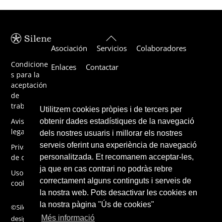
Back
Asociación
Servicios
Colaboradores
To
Top
Condicione
Enlaces
Contactar
s para la
aceptación
de
trabajos
Utilitzem cookies pròpies i de tercers per
Aviso
obtenir dades estadístiques de la navegació
legal
dels nostres usuaris i millorar els nostres
serveis oferint una experiència de navegació
Privacidad
de datos
personalitzada. Et recomanem acceptar-les,
ja que en cas contrari no podràs rebre
Uso de
correctament alguns continguts i serveis de
cookies
la nostra web. Pots desactivar les cookies en
la nostra pàgina "Ús de cookies"
©Silene 2019,
Més informació
design by