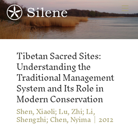
Skip
Me
to
content
Tibetan Sacred Sites:
Understanding the
Traditional Management
System and Its Role in
Modern Conservation
Shen, Xiaoli; Lu, Zhi; Li,
Shengzhi; Chen, Nyima
2012