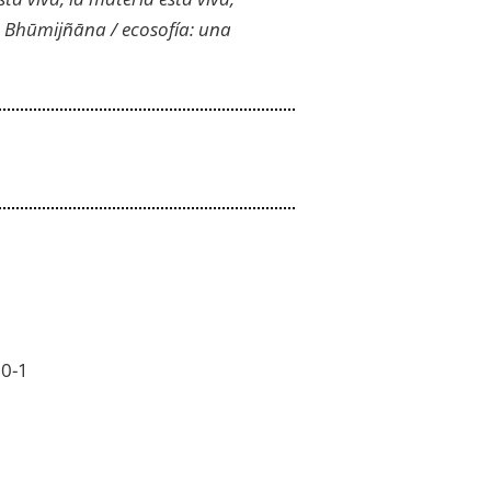
Bhūmijñāna / ecosofía: una
50-1