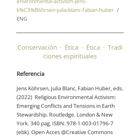
environmental-activism-jens-
k%C3%B6hrsen-julia-blanc-fabian-huber
ENG
Conservación
·
Ética
·
Ética
·
Tradi
ciones espirituales
Referencia
Jens Köhrsen, Julia Blanc, Fabian Huber, eds.
(2022) Religious Environmental Activism:
Emerging Conflicts and Tensions in Earth
Stewardship. Routledge. London & New
York. 340 pag. ISBN: 978-1-003-01796-7
(ebk). Open Acces @Creative Commons