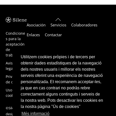
Back
Asociación
Servicios
Colaboradores
To
Top
Condicione
Enlaces
Contactar
s para la
aceptación
de
trabajos
Utilitzem cookies pròpies i de tercers per
Aviso
obtenir dades estadístiques de la navegació
legal
dels nostres usuaris i millorar els nostres
serveis oferint una experiència de navegació
Privacidad
de datos
personalitzada. Et recomanem acceptar-les,
ja que en cas contrari no podràs rebre
Uso de
correctament alguns continguts i serveis de
cookies
la nostra web. Pots desactivar les cookies en
la nostra pàgina "Ús de cookies"
©Silene 2019,
Més informació
design by