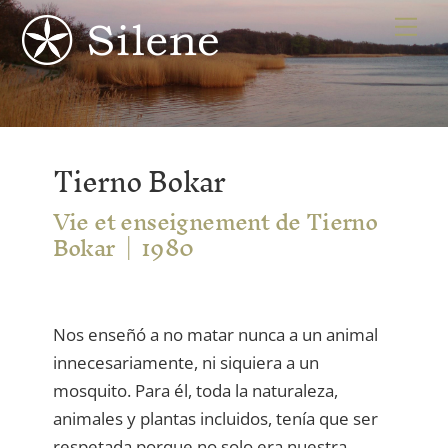
Skip
Me
to
content
Tierno Bokar
Vie et enseignement de Tierno
Bokar
1980
Nos enseñó a no matar nunca a un animal
innecesariamente, ni siquiera a un
mosquito. Para él, toda la naturaleza,
animales y plantas incluidos, tenía que ser
respetada porque no solo era nuestra