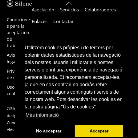
Back
Asociación
Servicios
Colaboradores
To
Top
Condicione
Enlaces
Contactar
s para la
aceptación
de
trabajos
Utilitzem cookies pròpies i de tercers per
Aviso
obtenir dades estadístiques de la navegació
legal
dels nostres usuaris i millorar els nostres
serveis oferint una experiència de navegació
Privacidad
de datos
personalitzada. Et recomanem acceptar-les,
ja que en cas contrari no podràs rebre
Uso de
correctament alguns continguts i serveis de
cookies
la nostra web. Pots desactivar les cookies en
la nostra pàgina "Ús de cookies"
©Silene 2019,
Més informació
design by
ConcentricFi
elds
No acceptar
Acceptar