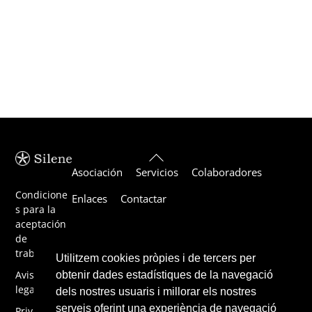
Back
Asociación
Servicios
Colaboradores
To
Top
Condicione
Enlaces
Contactar
s para la
aceptación
de
trabajos
Utilitzem cookies pròpies i de tercers per
Aviso
obtenir dades estadístiques de la navegació
legal
dels nostres usuaris i millorar els nostres
serveis oferint una experiència de navegació
Privacidad