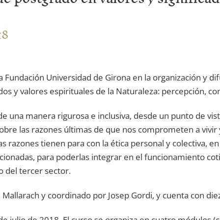
18
a Fundación Universidad de Girona en la organización y dif
os y valores espirituales de la Naturaleza: percepción, co
e una manera rigurosa e inclusiva, desde un punto de vista 
obre las razones últimas de que nos comprometen a vivir y 
s razones tienen para con la ética personal y colectiva, en 
cionadas, para poderlas integrar en el funcionamiento cot
o del tercer sector.
ia Mallarach y coordinado por Josep Gordi, y cuenta con die
de julio de 2018. El curso se organiza en cuatro módulos (c