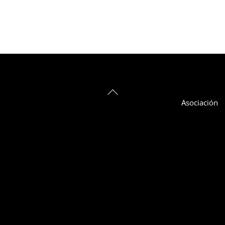
Back
Asociación
To
Top