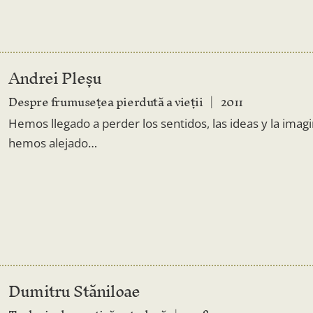
Andrei Pleșu
Despre frumusețea pierdută a vieții
2011
Hemos llegado a perder los sentidos, las ideas y la im
hemos alejado…
Dumitru Stăniloae