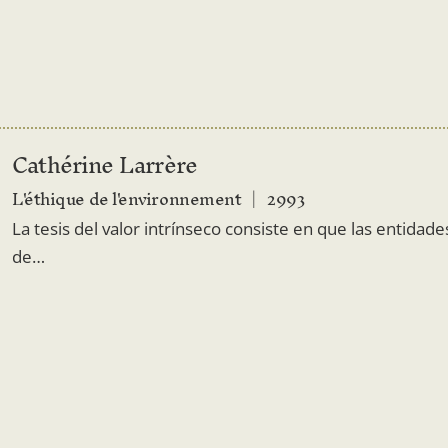
Cathérine Larrère
L'éthique de l'environnement
2993
La tesis del valor intrínseco consiste en que las entida
de…