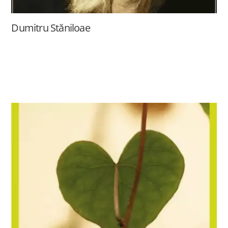
Dumitru Stăniloae