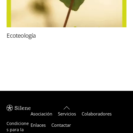
Ecoteología
Back
Asociación
Servicios
Colaboradores
To
Top
Condicione
Enlaces
Contactar
s para la