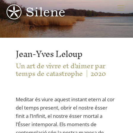
Skip
Me
to
content
Jean-Yves Leloup
Un art de vivre et d'aimer par
temps de catastrophe
2020
Meditar és viure aquest instant etern al cor
del temps present, obrir el nostre ésser
finit a l’Infinit, el nostre ésser mortal a
l’Ésser intemporal. Els moments de
contemplació són la nostra manera de