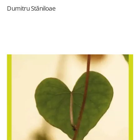
Dumitru Stăniloae