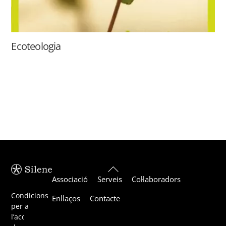
Ecoteologia
Back
Associació
Serveis
Col·laboradors
To
Top
Condicions
Enllaços
Contacte
per a
l’acceptació