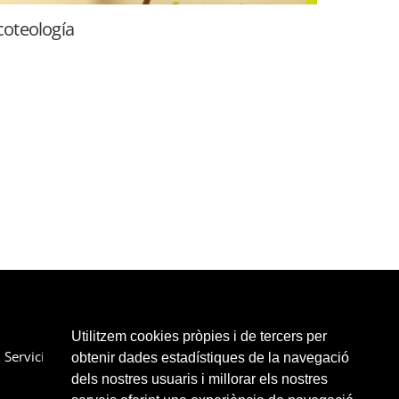
coteología
Utilitzem cookies pròpies i de tercers per
Servicios
Colaboradores
Enlaces
Contactar
obtenir dades estadístiques de la navegació
dels nostres usuaris i millorar els nostres