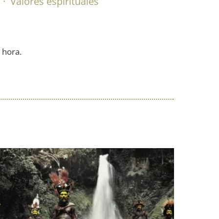
·
Valores espirituales
 hora.