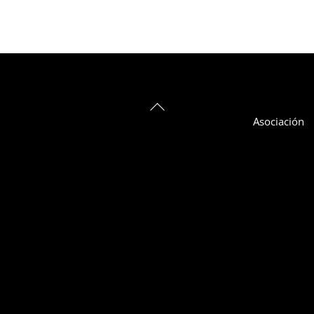
Back
Asociación
To
Top