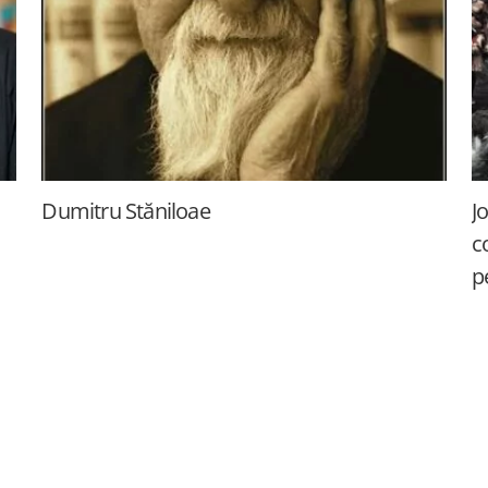
Dumitru Stăniloae
J
c
p