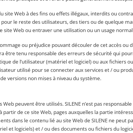
 du site Web à des fins ou effets illégaux, interdits ou cont
E pour le reste des utilisateurs, des tiers ou de quelque 
ce site Web ou entraver une utilisation ou un usage normal 
age ou préjudice pouvant découler de cet accès ou de cett
urra être tenu responsable des erreurs de sécurité qui p
ue de l’utilisateur (matériel et logiciel) ou aux fichiers 
ilisateur utilisé pour se connecter aux services et / ou pro
n de versions non mises à niveau du système.
es Web peuvent être utilisés. SILENE n’est pas responsab
 partir de ce site Web, pages auxquelles la partie intéres
nts dans le contenu lié au site Web de SILENE ne peut pas
l et logiciels) et / ou des documents ou fichiers du logic