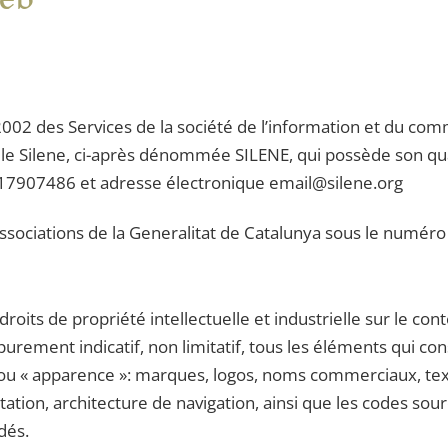
34/2002 des Services de la société de l’information et du 
relle Silene, ci-après dénommée SILENE, qui possède son qua
 G17907486 et adresse électronique email@silene.org
 associations de la Generalitat de Catalunya sous le numér
 droits de propriété intellectuelle et industrielle sur le co
purement indicatif, non limitatif, tous les éléments qui co
e ou « apparence »: marques, logos, noms commerciaux, tex
ation, architecture de navigation, ainsi que les codes so
édés.