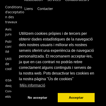
To
Top
Conditions
Liens
Contacter
d’acceptatio
n des
travaux
Avis
Utilitzem cookies pròpies i de tercers per
juridique
obtenir dades estadístiques de la navegació
Politique de
dels nostres usuaris i millorar els nostres
confidential
serveis oferint una experiència de navegació
ité
personalitzada. Et recomanem acceptar-les,
Utilisation
ja que en cas contrari no podràs rebre
de
correctament alguns continguts i serveis de
cookies
la nostra web. Pots desactivar les cookies en
la nostra pàgina "Ús de cookies"
©Silene 2019,
Més informació
design by
ConcentricFi
elds
No acceptar
Acceptar