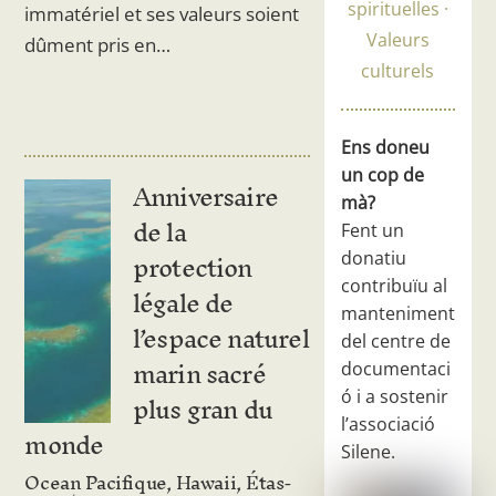
spirituelles
immatériel et ses valeurs soient
Valeurs
dûment pris en…
culturels
Ens doneu
un cop de
Anniversaire
mà?
de la
Fent un
protection
donatiu
contribuïu al
légale de
manteniment
l’espace naturel
del centre de
marin sacré
documentaci
plus gran du
ó i a sostenir
l’associació
monde
Silene.
Ocean Pacifique, Hawaii, Étas-