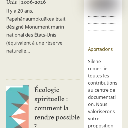
Unis
2006-2026
Il y a 20 ans,
……………………
Papahānaumokuākea était
……………………
désigné Monument marin
……………………
national des États-Unis
…..
(équivalent à une réserve
Aportacions
naturelle…
Silene
remercie
toutes les
contributions
Écologie
au centre de
spirituelle :
documentati
comment la
on. Nous
valoriserons
rendre possible
votre
?
proposition