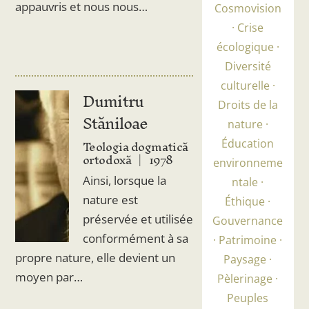
appauvris et nous nous…
Cosmovision
Crise
écologique
Diversité
culturelle
Dumitru
Droits de la
Stăniloae
nature
Teologia dogmatică
Éducation
ortodoxă
1978
environneme
Ainsi, lorsque la
ntale
nature est
Éthique
préservée et utilisée
Gouvernance
conformément à sa
Patrimoine
propre nature, elle devient un
Paysage
moyen par…
Pèlerinage
Peuples