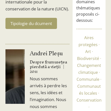
domaines
internationale pour la
thématiques
conservation de la nature (UICN).
proposés ci-
dessous:
Tipologie du dcument
Aires
protegées
Andrei Pleșu
Art
Biodiversité
Despre frumusețea
pierdută a vieții
Changement
2011
climatique
Nous sommes
Communale
arrivés à perdre les
Communaut
sens, les idées et
és locales
l’imagination. Nous
Conservation
nous sommes