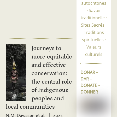
autochtones
Savoir
traditionelle
Sites Sacrés
Traditions
spirituelles
Journeys to
Valeurs
more equitable
culturels
and effective
conservation:
DONAR –
the central role
DAR –
DONATE –
of Indigenous
DONNER
peoples and
local communities
N.M. Dawason et al.
2023
. . . . . . . . . . . . .