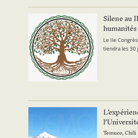
Silene au I
humanités 
Le IIe Congrès
tiendra les 30 
L’expérienc
l’Universit
Temuco, Chili