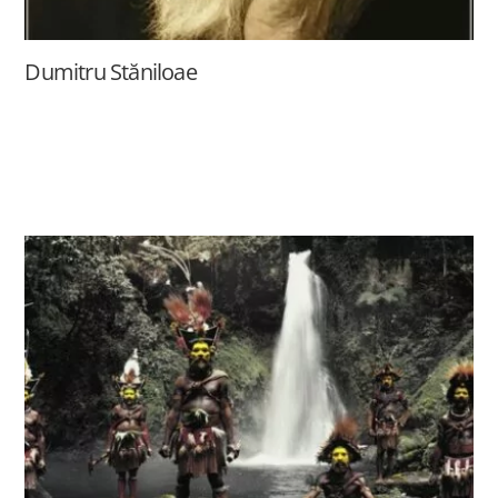
Dumitru Stăniloae