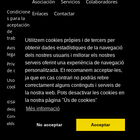
Asociación
Servicios
Colaboradores
To
Top
Condicione
Enlaces
Contactar
s para la
aceptación
de
trabajos
Utilitzem cookies pròpies i de tercers per
Aviso
obtenir dades estadístiques de la navegació
legal
dels nostres usuaris i millorar els nostres
serveis oferint una experiència de navegació
Privacidad
de datos
personalitzada. Et recomanem acceptar-les,
ja que en cas contrari no podràs rebre
Uso de
correctament alguns continguts i serveis de
cookies
la nostra web. Pots desactivar les cookies en
la nostra pàgina "Ús de cookies"
©Silene 2019,
Més informació
design by
ConcentricFi
elds
No acceptar
Acceptar