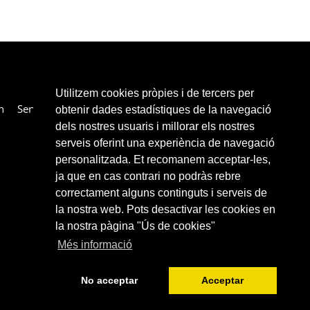
Utilitzem cookies pròpies i de tercers per
n
Services
Collaborateurs
Liens
Contacter
obtenir dades estadístiques de la navegació
dels nostres usuaris i millorar els nostres
serveis oferint una experiència de navegació
personalitzada. Et recomanem acceptar-les,
ja que en cas contrari no podràs rebre
correctament alguns continguts i serveis de
la nostra web. Pots desactivar les cookies en
la nostra pàgina "Ús de cookies"
Més informació
No acceptar
Acceptar