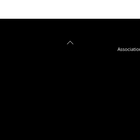
Back
Associatio
To
Top