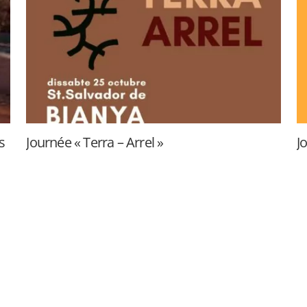
s
Journée « Terra – Arrel »
J