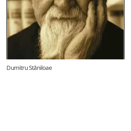
Dumitru Stăniloae