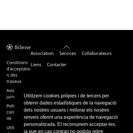
Back
Association
Services
Collaborateurs
To
Top
Conditions
Liens
Contacter
d’acceptatio
n des
travaux
Avis
Utilitzem cookies pròpies i de tercers per
juridique
obtenir dades estadístiques de la navegació
Politique de
dels nostres usuaris i millorar els nostres
confidential
serveis oferint una experiència de navegació
ité
personalitzada. Et recomanem acceptar-les,
Utilisation
ja que en cas contrari no podràs rebre