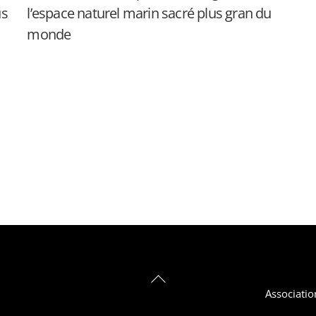
us
l’espace naturel marin sacré plus gran du
monde
Back
Associatio
To