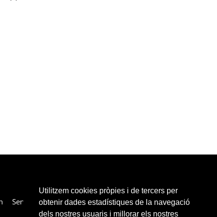
Utilitzem cookies pròpies i de tercers per
n
Services
Collaborateurs
Liens
Contacter
obtenir dades estadístiques de la navegació
dels nostres usuaris i millorar els nostres