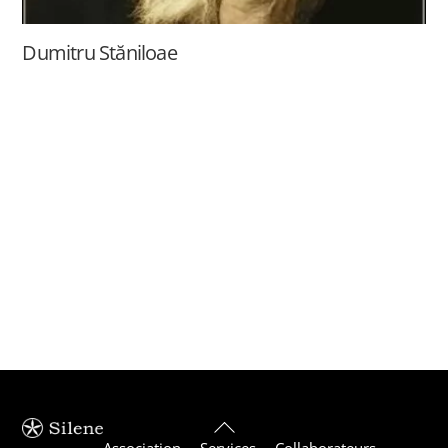
Dumitru Stăniloae
Back