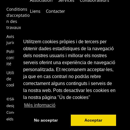
Association
Services
Collaborateurs
To
Top
Conditions
Liens
Contacter
d’acceptatio
n des
travaux
Avis
Utilitzem cookies pròpies i de tercers per
juridique
obtenir dades estadístiques de la navegació
Politique de
dels nostres usuaris i millorar els nostres
confidential
serveis oferint una experiència de navegació
ité
personalitzada. Et recomanem acceptar-les,
Utilisation
ja que en cas contrari no podràs rebre
de
correctament alguns continguts i serveis de
cookies
la nostra web. Pots desactivar les cookies en
la nostra pàgina "Ús de cookies"
©Silene 2019,
Més informació
design by
ConcentricFi
elds
No acceptar
Acceptar