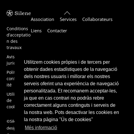
Back
Association
Services
Collaborateurs
To
Top
Conditions
Liens
Contacter
d’acceptatio
n des
travaux
Avis
Utilitzem cookies pròpies i de tercers per
juridique
obtenir dades estadístiques de la navegació
Politique de
dels nostres usuaris i millorar els nostres
confidential
serveis oferint una experiència de navegació
ité
personalitzada. Et recomanem acceptar-les,
Utilisation
ja que en cas contrari no podràs rebre
de
correctament alguns continguts i serveis de
cookies
la nostra web. Pots desactivar les cookies en
la nostra pàgina "Ús de cookies"
©Silene 2019,
Més informació
design by