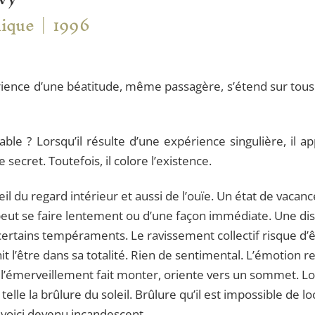
lique
1996
érience d’une béatitude, même passagère, s’étend sur tous
le ? Lorsqu’il résulte d’une expérience singulière, il ap
secret. Toutefois, il colore l’existence.
eil du regard intérieur et aussi de l’ouïe. Un état de vacance
peut se faire lentement ou d’une façon immédiate. Une disp
certains tempéraments. Le ravissement collectif risque d’ê
 l’être dans sa totalité. Rien de sentimental. L’émotion r
l’émerveillement fait monter, oriente vers un sommet. Lor
lle la brûlure du soleil. Brûlure qu’il est impossible de 
e voici devenu incandescent.