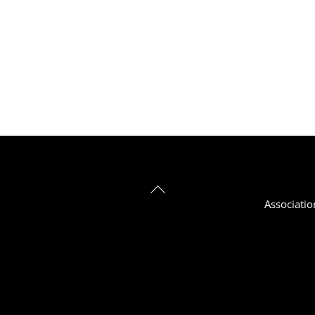
Back
Associatio
To
Top