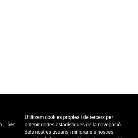
Utilitzem cookies pròpies i de tercers per
n
Services
Collaborateurs
Liens
Contacter
obtenir dades estadístiques de la navegació
dels nostres usuaris i millorar els nostres