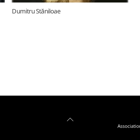
Dumitru Stăniloae
Back
Associatio
To
Top