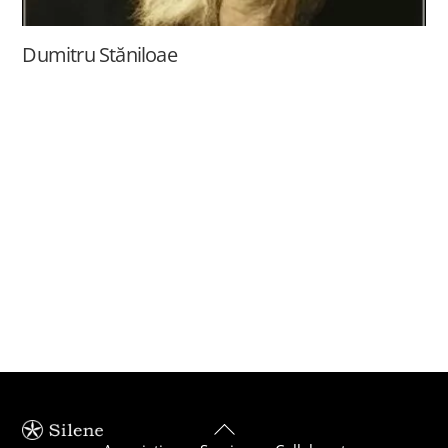
Dumitru Stăniloae
Back