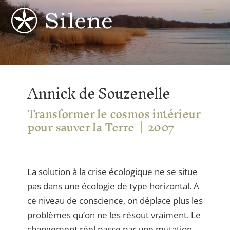
Skip
Me
to
content
Annick de Souzenelle
Transformer le cosmos intérieur
pour sauver la Terre
2007
La solution à la crise écologique ne se situe
pas dans une écologie de type horizontal. A
ce niveau de conscience, on déplace plus les
problèmes qu’on ne les résout vraiment. Le
changement réel passe par une mutation