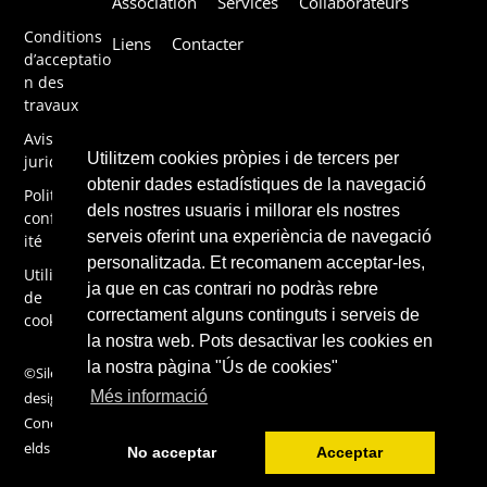
Association
Services
Collaborateurs
To
Top
Conditions
Liens
Contacter
d’acceptatio
n des
travaux
Avis
Utilitzem cookies pròpies i de tercers per
juridique
obtenir dades estadístiques de la navegació
Politique de
dels nostres usuaris i millorar els nostres
confidential
serveis oferint una experiència de navegació
ité
personalitzada. Et recomanem acceptar-les,
Utilisation
ja que en cas contrari no podràs rebre
de
correctament alguns continguts i serveis de
cookies
la nostra web. Pots desactivar les cookies en
la nostra pàgina "Ús de cookies"
©Silene 2019,
Més informació
design by
ConcentricFi
elds
No acceptar
Acceptar