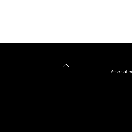
Back
Associatio
To
Top