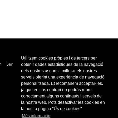
Utilitzem cookies pròpies i de tercers per
n
Services
Collaborateurs
Liens
Contacter
obtenir dades estadístiques de la navegació
dels nostres usuaris i millorar els nostres
serveis oferint una experiència de navegació
personalitzada. Et recomanem acceptar-les,
ja que en cas contrari no podràs rebre
correctament alguns continguts i serveis de
la nostra web. Pots desactivar les cookies en
la nostra pàgina "Ús de cookies"
Més informació