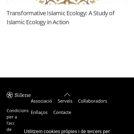
Transformative Islamic Ecology: A Study of
Islamic Ecology in Action
Back
Associació
Serveis
Col·laboradors
To
Top
Condicions
Enllaços
Contacte
per a
l’acceptació
de
Utilitzem cookies pròpies i de tercers per