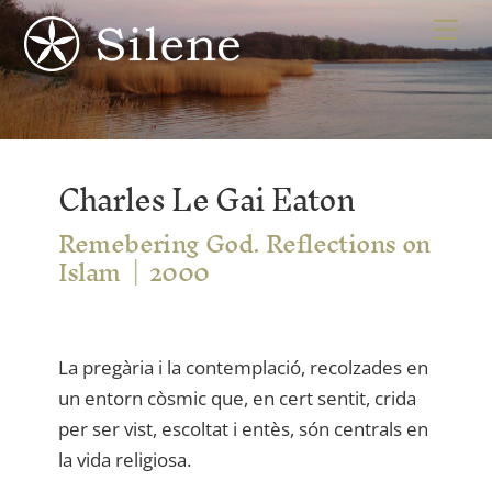
Skip
Me
to
content
Charles Le Gai Eaton
Remebering God. Reflections on
Islam
2000
La pregària i la contemplació, recolzades en
un entorn còsmic que, en cert sentit, crida
per ser vist, escoltat i entès, són centrals en
la vida religiosa.