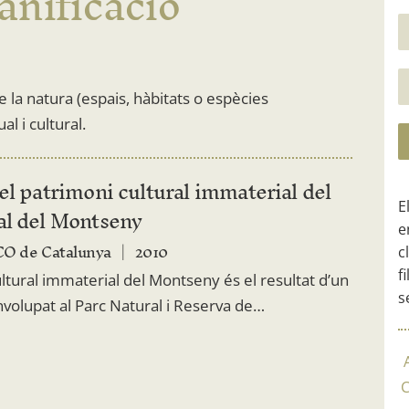
nificació
 la natura (espais, hàbitats o espècies
l i cultural.
el patrimoni cultural immaterial del
E
al del Montseny
e
O de Catalunya
2010
c
f
ultural immaterial del Montseny és el resultat d’un
s
volupat al Parc Natural i Reserva de…
C