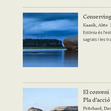
Conserving 
Kaasik, Ahto
Estònia és l’es
sagrats i les t
El conveni 
Pla d’acció
Pritchard, Da