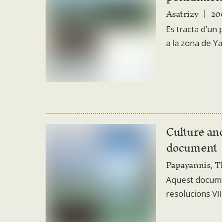
Asatrizy
20
Es tracta d’un 
a la zona de Y
Culture an
document
Papayannis, T
Aquest documen
resolucions VII