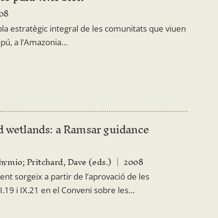
08
pla estratègic integral de les comunitats que viuen
apú, a l’Amazonia…
d wetlands: a Ramsar guidance
hymio; Pritchard, Dave (eds.)
2008
t sorgeix a partir de l’aprovació de les
I.19 i IX.21 en el Conveni sobre les…