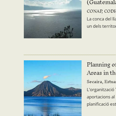
(Guatemal
CONAP, CODED
La conca del ll
un dels terri
Planning of
Areas in t
Secaira, Estua
L’organització
aportacions a
planificació e