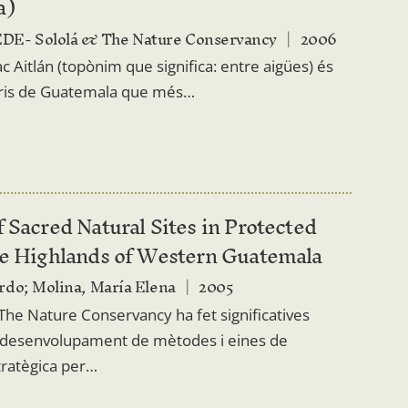
a)
E- Sololá & The Nature Conservancy
2006
ac Aitlán (topònim que significa: entre aigües) és
toris de Guatemala que més…
 Sacred Natural Sites in Protected
he Highlands of Western Guatemala
rdo; Molina, María Elena
2005
 The Nature Conservancy ha fet significatives
l desenvolupament de mètodes i eines de
stratègica per…