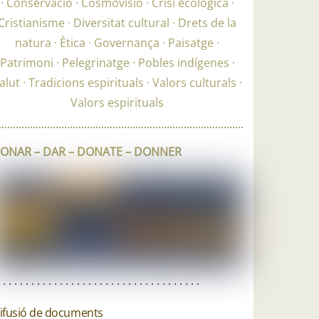
Conservació
Cosmovisió
Crisi ecològica
Cristianisme
Diversitat cultural
Drets de la
natura
Ètica
Governança
Paisatge
Patrimoni
Pelegrinatge
Pobles indígenes
alut
Tradicions espirituals
Valors culturals
Valors espirituals
ONAR – DAR – DONATE – DONNER
. . . . . . . . . . . . . . . . . . . . . . . . . . . . . . . . . . . .
ifusió de documents