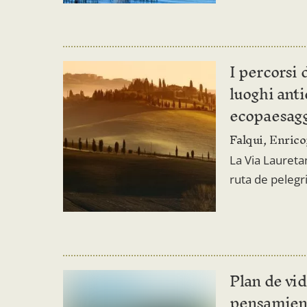
I percorsi 
luoghi anti
ecopaesagg
Falqui, Enrico
La Via Lauretan
ruta de peleg
Plan de vid
pensamient