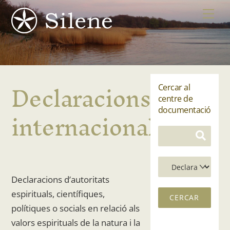
Skip
Me
to
content
Declaracions
Cercar al
centre de
internacionals
documentació
Declaracions d’autoritats
espirituals, científiques,
polítiques o socials en relació als
valors espirituals de la natura i la