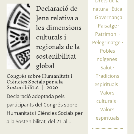
Drets de la
Declaració de
natura
Ètica
Jena relativa a
Governança
les dimensions
Paisatge
culturals i
Patrimoni
regionals de la
Pelegrinatge
Pobles
sostenibilitat
indígenes
global
Salut
Congrés sobre Humanitats i
Tradicions
Ciències Socials per a la
espirituals
Sostenibilitat
2020
Valors
Declaració adoptada pels
culturals
participants del Congrés sobre
Valors
Humanitats i Ciències Socials per
espirituals
a la Sostenibilitat, del 21 al…