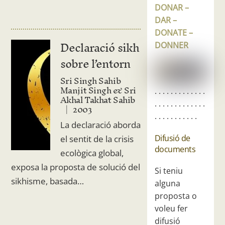
DONAR –
DAR –
DONATE –
Declaració sikh
DONNER
sobre l’entorn
Sri Singh Sahib
Manjit Singh & Sri
. . . . . . . . . . . . .
Akhal Takhat Sahib
. . . . . . . . . . . . .
2003
. . . . . . . . . . .
La declaració aborda
Difusió de
el sentit de la crisis
documents
ecològica global,
exposa la proposta de solució del
Si teniu
sikhisme, basada…
alguna
proposta o
voleu fer
difusió