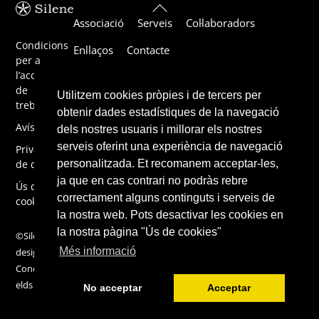
Back
Associació
Serveis
Col·laboradors
To
Top
Condicions
Enllaços
Contacte
per a
l’acceptació
de
Utilitzem cookies pròpies i de tercers per
treballs
obtenir dades estadístiques de la navegació
Avís legal
dels nostres usuaris i millorar els nostres
serveis oferint una experiència de navegació
Privacitat
personalitzada. Et recomanem acceptar-les,
de dades
ja que en cas contrari no podràs rebre
Ús de
correctament alguns continguts i serveis de
cookies
la nostra web. Pots desactivar les cookies en
la nostra pàgina "Ús de cookies"
©Silene 2019,
Més informació
design by
ConcentricFi
elds
No acceptar
Acceptar