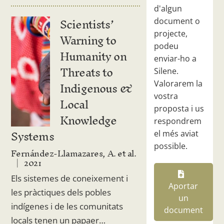
d'algun
Scientists’
document o
Warning to
projecte,
podeu
Humanity on
enviar-ho a
Threats to
Silene.
Indigenous &
Valorarem la
vostra
Local
proposta i us
Knowledge
respondrem
Systems
el més aviat
possible.
Fernández-Llamazares, A. et al.
2021
Els sistemes de coneixement i
Aportar
les pràctiques dels pobles
un
indígenes i de les comunitats
document
locals tenen un papaer…