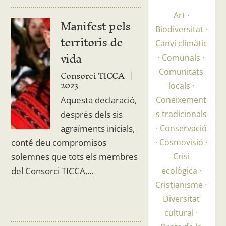
Art
Manifest pels
Biodiversitat
territoris de
Canvi climàtic
vida
Comunals
Consorci TICCA
Comunitats
2023
locals
Coneixement
Aquesta declaració,
s tradicionals
després dels sis
Conservació
agraïments inicials,
Cosmovisió
conté deu compromisos
Crisi
solemnes que tots els membres
ecològica
del Consorci TICCA,…
Cristianisme
Diversitat
cultural