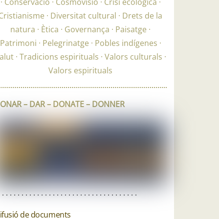
Conservació
Cosmovisió
Crisi ecològica
Cristianisme
Diversitat cultural
Drets de la
natura
Ètica
Governança
Paisatge
Patrimoni
Pelegrinatge
Pobles indígenes
alut
Tradicions espirituals
Valors culturals
Valors espirituals
ONAR – DAR – DONATE – DONNER
. . . . . . . . . . . . . . . . . . . . . . . . . . . . . . . . . . . .
ifusió de documents