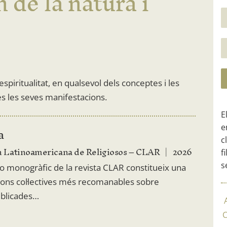
 de la natura i
'espiritualitat, en qualsevol dels conceptes i les
s les seves manifestacions.
E
e
a
c
 Latinoamericana de Religiosos – CLAR
2026
f
s
 monogràfic de la revista CLAR constitueix una
ions col·lectives més recomanables sobre
ublicades…
C