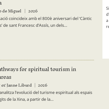
a
S
o de Miguel
2026
d
ació coincideix amb el 800è aniversari del ‘Càntic
a
s’ de sant Francesc d’Assís, un dels…
r
thways for spiritual tourism in
areas
 & Janne Liburd
2026
analitza l’evolució del turisme espiritual als espais
its de la Xina, a partir de la…