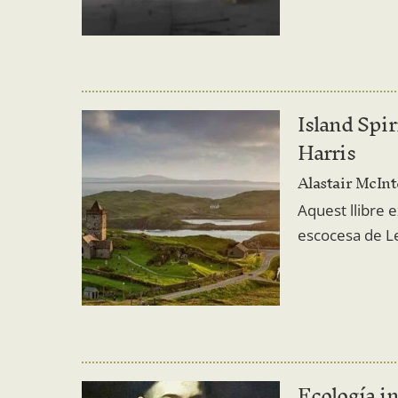
Island Spir
Harris
Alastair McIn
Aquest llibre ex
escocesa de Le
Ecología in