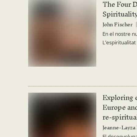
The Four 
Spiritualit
John Fischer
En el nostre nu
L’espiritualit
Exploring e
Europe and
re-spiritua
Jeanne-Layza R
El desenvolupa