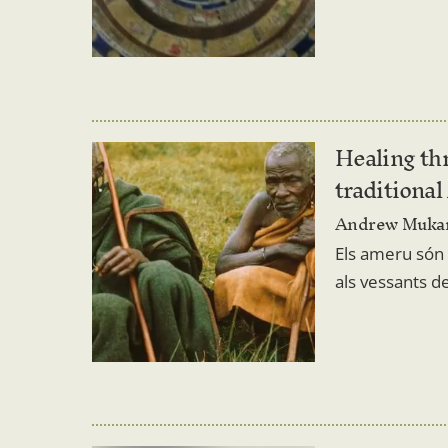
Healing th
traditiona
Andrew Mukar
Els ameru són 
als vessants 