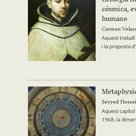
cósmica, ev
humano
Carmen Velayo
Aquest treball
i la proposta d
Metaphysic
Seyyed Hossei
Aquest capítol 
1968, la dimens