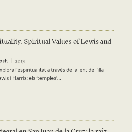
ituality. Spiritual Values of Lewis and
tosh
2013
plora l’espiritualitat a través de la lent de l’illa
wis i Harris: els ‘temples’…
tegral en San Juan de la Cruz: la raíz