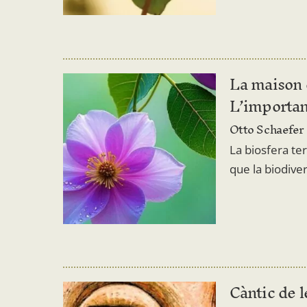
La maison 
L’importan
Otto Schaefer
La biosfera te
que la biodive
Càntic de l