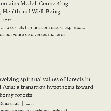
Domains Model: Connecting
y, Health and Well-Being
2011
cli, o cor, els humans som éssers espirituals.
at es pot veure de diverses maneres,…
volving spiritual values of forests in
 Asia: a transition hypothesis toward
lizing forests
oux et al.
2022
ment de moltes societats, inclòs el