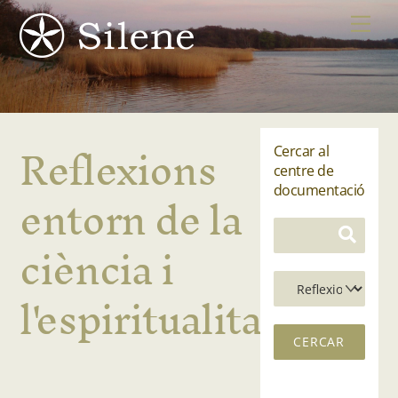
Skip
Me
to
content
Reflexions
Cercar al
centre de
entorn de la
documentació
ciència i
l'espiritualitat