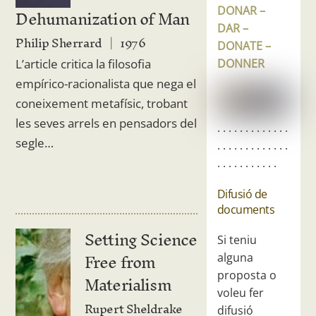
Dehumanization of Man
DONAR –
DAR –
Philip Sherrard
1976
DONATE –
DONNER
L’article critica la filosofia
empírico-racionalista que nega el
coneixement metafísic, trobant
les seves arrels en pensadors del
. . . . . . . . . . . . .
segle…
. . . . . . . . . . . . .
. . . . . . . . . . .
Difusió de
documents
Setting Science
Si teniu
Free from
alguna
Materialism
proposta o
voleu fer
Rupert Sheldrake
difusió