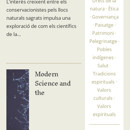
Drets de la
L’interès creixent entre els
natura
Ètica
conservacionistes pels llocs
Governança
naturals sagrats impulsa una
Paisatge
exploració de com els científics
Patrimoni
de la…
Pelegrinatge
Pobles
indígenes
Salut
Modern
Tradicions
Science and
espirituals
the
Valors
culturals
Valors
espirituals