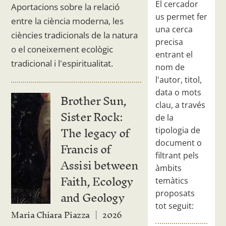
El cercador
Aportacions sobre la relació
us permet fer
entre la ciència moderna, les
una cerca
ciències tradicionals de la natura
precisa
o el coneixement ecològic
entrant el
tradicional i l'espiritualitat.
nom de
l'autor, titol,
data o mots
Brother Sun,
clau, a través
Sister Rock:
de la
The legacy of
tipologia de
Francis of
document o
filtrant pels
Assisi between
àmbits
Faith, Ecology
temàtics
and Geology
proposats
tot seguit:
Maria Chiara Piazza
2026