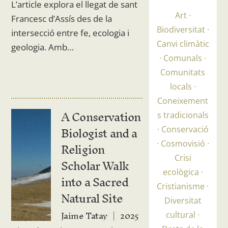
L’article explora el llegat de sant
Art
Francesc d’Assís des de la
Biodiversitat
intersecció entre fe, ecologia i
Canvi climàtic
geologia. Amb…
Comunals
Comunitats
locals
Coneixement
A Conservation
s tradicionals
Biologist and a
Conservació
Religion
Cosmovisió
Crisi
Scholar Walk
ecològica
into a Sacred
Cristianisme
Natural Site
Diversitat
Jaime Tatay
2025
cultural