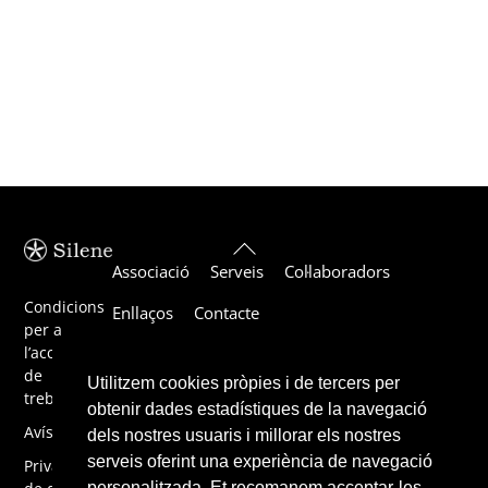
Back
Associació
Serveis
Col·laboradors
To
Top
Condicions
Enllaços
Contacte
per a
l’acceptació
de
Utilitzem cookies pròpies i de tercers per
treballs
obtenir dades estadístiques de la navegació
Avís legal
dels nostres usuaris i millorar els nostres
serveis oferint una experiència de navegació
Privacitat
personalitzada. Et recomanem acceptar-les,