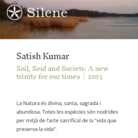
Skip
Me
to
content
Satish Kumar
Soil, Soul and Society. A new
trinity for our times
2013
La Natura és divina, santa, sagrada i
abundosa. Totes les espècies són nodrides
per mitjà de l’acte sacrifical de la “vida que
preserva la vida”.