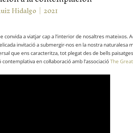
uiz Hidalgo
2021
convida a viatjar cap a l’interior de nosaltres mateixos. 
elicada
invitació a
submergir-nos
en la nostra naturalesa
m
ersal
que ens
caracteritza, tot plegat des de bells paisatge
ió contemplativa en col·laboració amb l’associació
The Great