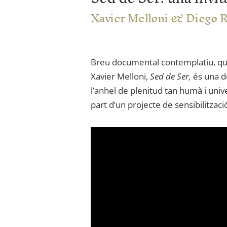
Xavier Melloni & Diego R
Breu documental contemplatiu, que 
Xavier Melloni
,
Sed de
Ser,
és una
d
l’anhel
de plenitud
tan humà
i univ
part d’un projecte de sensibilitzac