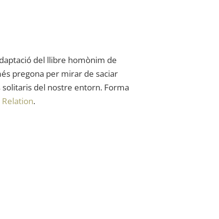
Adaptació
d
el llibre
homònim de
és
pregona per
mirar de
saciar
s solitaris del nostre entorn. Forma
 Relation
.