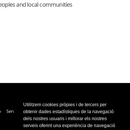
eoples and local communities
Utilitzem cookies pròpies i de tercers per
ó
Serveis
Col·laboradors
Enllaços
Contacte
obtenir dades estadístiques de la navegació
dels nostres usuaris i millorar els nostres
serveis oferint una experiència de navegació