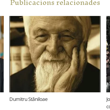
Publicacions relacionades
Dumitru Stăniloae
J
c