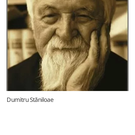
Dumitru Stăniloae