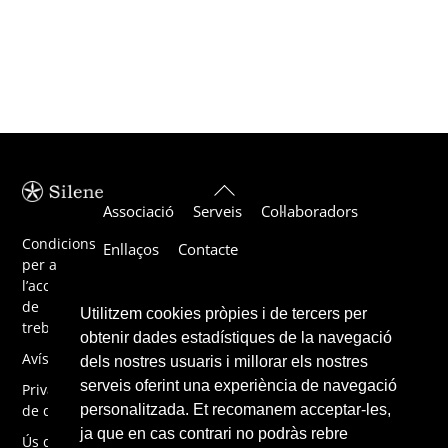
Back
Associació
Serveis
Col·laboradors
To
Top
Condicions
Enllaços
Contacte
per a
l’acceptació
de
Utilitzem cookies pròpies i de tercers per
treballs
obtenir dades estadístiques de la navegació
Avís legal
dels nostres usuaris i millorar els nostres
serveis oferint una experiència de navegació
Privacitat
de dades
personalitzada. Et recomanem acceptar-les,
ja que en cas contrari no podràs rebre
Ús de