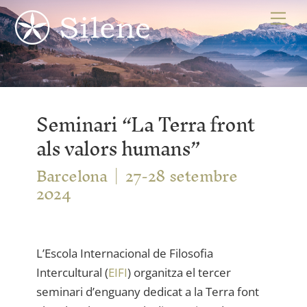
Skip
Me
to
content
Seminari “La Terra front
als valors humans”
Barcelona
27-28 setembre
2024
L’Escola Internacional de Filosofia
Intercultural (
EIFI
) organitza el tercer
seminari d’enguany dedicat a la Terra font