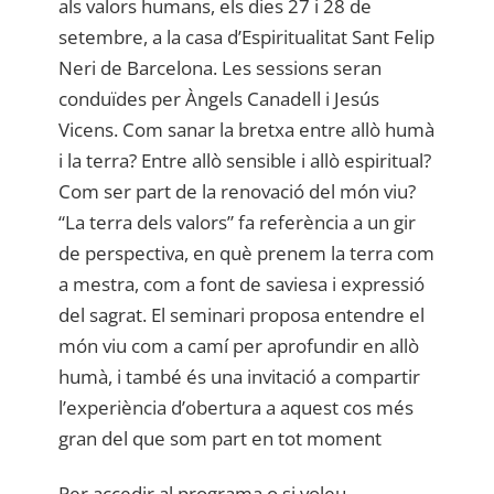
als valors humans, els dies 27 i 28 de
setembre, a la casa d’Espiritualitat Sant Felip
Neri de Barcelona. Les sessions seran
conduïdes per Àngels Canadell i Jesús
Vicens. Com sanar la bretxa entre allò humà
i la terra? Entre allò sensible i allò espiritual?
Com ser part de la renovació del món viu?
“La terra dels valors” fa referència a un gir
de perspectiva, en què prenem la terra com
a mestra, com a font de saviesa i expressió
del sagrat. El seminari proposa entendre el
món viu com a camí per aprofundir en allò
humà, i també és una invitació a compartir
l’experiència d’obertura a aquest cos més
gran del que som part en tot moment
Per accedir al programa o si voleu