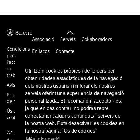
Back
Associació
Serveis
Col·laboradors
To
Top
Condicions
Enllaços
Contacte
per a
l’acceptació
de
Utilitzem cookies pròpies i de tercers per
treballs
obtenir dades estadístiques de la navegació
Avís legal
dels nostres usuaris i millorar els nostres
serveis oferint una experiència de navegació
Privacitat
de dades
personalitzada. Et recomanem acceptar-les,
ja que en cas contrari no podràs rebre
Ús de
correctament alguns continguts i serveis de
cookies
la nostra web. Pots desactivar les cookies en
la nostra pàgina "Ús de cookies"
©Silene 2019,
Més informació
design by