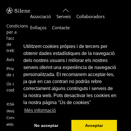
Back
Associació
Serveis
Col·laboradors
To
Top
Condicions
Enllaços
Contacte
per a
l’acceptació
de
Utilitzem cookies pròpies i de tercers per
treballs
obtenir dades estadístiques de la navegació
Avís legal
dels nostres usuaris i millorar els nostres
serveis oferint una experiència de navegació
Privacitat
de dades
personalitzada. Et recomanem acceptar-les,
ja que en cas contrari no podràs rebre
Ús de
correctament alguns continguts i serveis de
cookies
la nostra web. Pots desactivar les cookies en
la nostra pàgina "Ús de cookies"
©Silene 2019,
Més informació
design by
ConcentricFi
elds
No acceptar
Acceptar