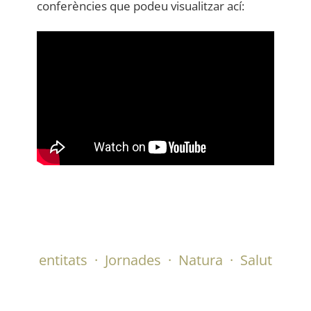
conferències que podeu visualitzar ací:
entitats
·
Jornades
·
Natura
·
Salut