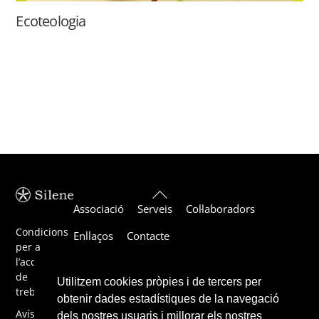
Ecoteologia
Back
Associació
Serveis
Col·laboradors
To
Top
Condicions
Enllaços
Contacte
per a
l’acceptació
de
Utilitzem cookies pròpies i de tercers per
treballs
obtenir dades estadístiques de la navegació
Avís legal
dels nostres usuaris i millorar els nostres