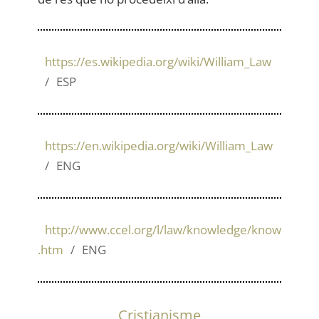
https://es.wikipedia.org/wiki/William_Law
ESP
https://en.wikipedia.org/wiki/William_Law
ENG
http://www.ccel.org/l/law/knowledge/know
.htm
ENG
Cristianisme