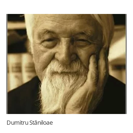
Dumitru Stăniloae