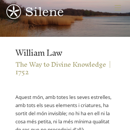
Skip
Me
to
content
William Law
The Way to Divine Knowledge
1752
Aquest món, amb totes les seves estrelles,
amb tots els seus elements i criatures, ha
sortit del món invisible; no hi ha en ell ni la
cosa més petita, ni la més mínima qualitat
de res que no procedeixi d’allà.