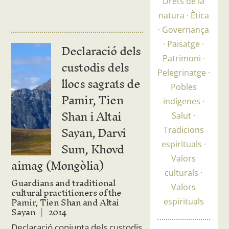
Drets de la
natura
Ètica
Governança
Declaració dels
Paisatge
Patrimoni
custodis dels
Pelegrinatge
llocs sagrats de
Pobles
Pamir, Tien
indígenes
Shan i Altai
Salut
Sayan, Darvi
Tradicions
Sum, Khovd
espirituals
aimag (Mongòlia)
Valors
culturals
Guardians and traditional
Valors
cultural practitioners of the
Pamir, Tien Shan and Altai
espirituals
Sayan
2014
Declaració conjunta dels custodis