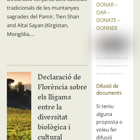
DONAR –
tradicionals de les muntanyes
DAR –
sagrades del Pamir, Tien Shan
DONATE –
and Altai Sayan (Kirgistan,
DONNER
Mongòlia,…
. . . . . . . . . . . . .
. . . . . . . . . . . . .
. . . . . . . . . . .
Declaració de
Florència sobre
Difusió de
els lligams
documents
entre la
Si teniu
diversitat
alguna
proposta o
biològica i
voleu fer
cultural
difusió