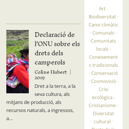
Art
Biodiversitat
Canvi climàtic
Declaració de
Comunals
l’ONU sobre els
Comunitats
drets dels
locals
Coneixement
camperols
s tradicionals
Coline Hubert
Conservació
2019
Cosmovisió
Dret a la terra, a la
Crisi
seva cultura, als
ecològica
mitjans de producció, als
Cristianisme
recursos naturals, a ingressos,
Diversitat
a…
cultural