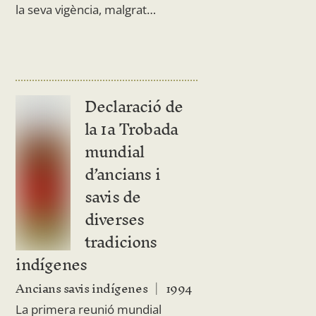
la seva vigència, malgrat…
Declaració de
la 1a Trobada
mundial
d’ancians i
savis de
diverses
tradicions
indígenes
Ancians savis indígenes
1994
La primera reunió mundial