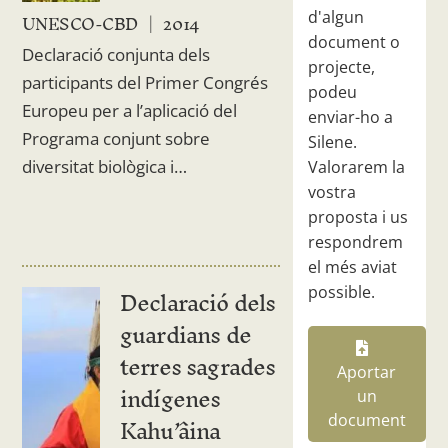
UNESCO-CBD
2014
d'algun
document o
Declaració conjunta dels
projecte,
participants del Primer Congrés
podeu
Europeu per a l’aplicació del
enviar-ho a
Programa conjunt sobre
Silene.
diversitat biològica i…
Valorarem la
vostra
proposta i us
respondrem
el més aviat
Declaració dels
possible.
guardians de
terres sagrades
Aportar
indígenes
un
Kahu’âina
document