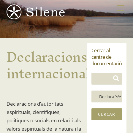
Skip
Me
to
content
Declaracions
Cercar al
centre de
internacionals
documentació
Declaracions d’autoritats
espirituals, científiques,
polítiques o socials en relació als
valors espirituals de la natura i la