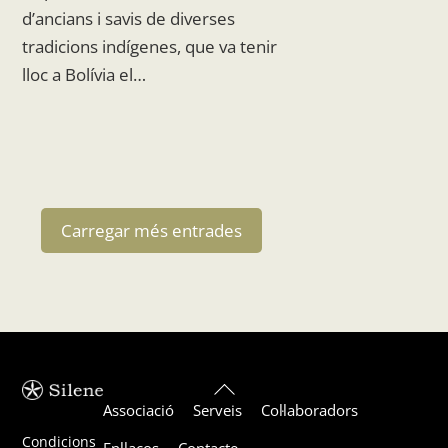
d’ancians i savis de diverses
tradicions indígenes, que va tenir
lloc a Bolívia el…
Carregar més entrades
Back
Associació
Serveis
Col·laboradors
To
Top
Condicions
Enllaços
Contacte