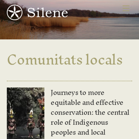
Skip
Me
to
content
Comunitats locals
Journeys to more
equitable and effective
conservation: the central
role of Indigenous
peoples and local