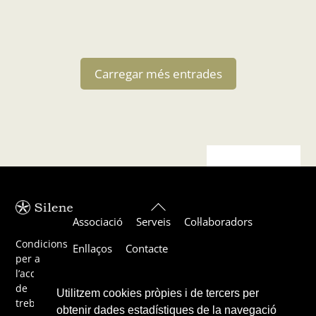
Carregar més entrades
Back
Associació
Serveis
Col·laboradors
To
Top
Condicions
Enllaços
Contacte
per a
l’acceptació
de
Utilitzem cookies pròpies i de tercers per
treballs
obtenir dades estadístiques de la navegació