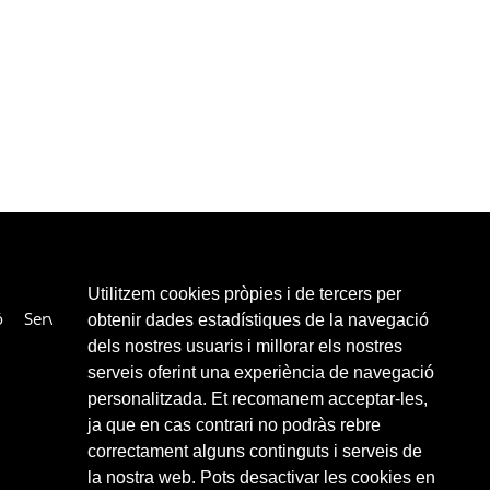
Utilitzem cookies pròpies i de tercers per
ó
Serveis
Col·laboradors
Enllaços
Contacte
obtenir dades estadístiques de la navegació
dels nostres usuaris i millorar els nostres
serveis oferint una experiència de navegació
personalitzada. Et recomanem acceptar-les,
ja que en cas contrari no podràs rebre
correctament alguns continguts i serveis de
la nostra web. Pots desactivar les cookies en