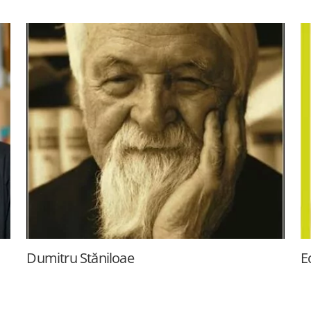
Dumitru Stăniloae
E