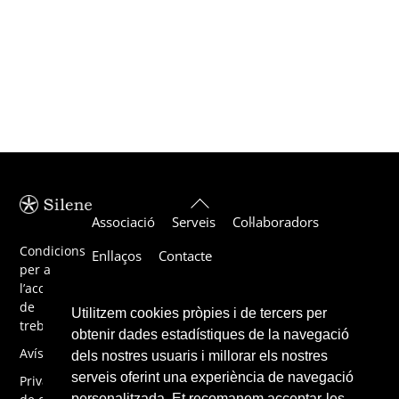
Back
Associació
Serveis
Col·laboradors
To
Top
Condicions
Enllaços
Contacte
per a
l’acceptació
de
Utilitzem cookies pròpies i de tercers per
treballs
obtenir dades estadístiques de la navegació
Avís legal
dels nostres usuaris i millorar els nostres
serveis oferint una experiència de navegació
Privacitat
personalitzada. Et recomanem acceptar-les,