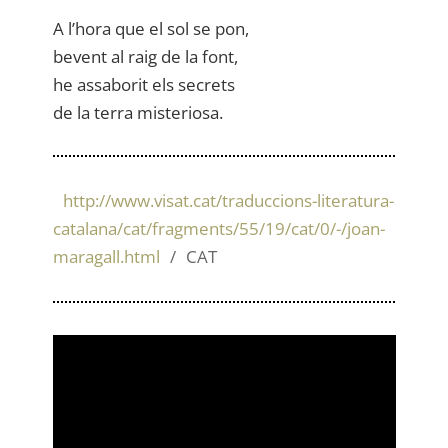
A l’hora que el sol se pon,
bevent al raig de la font,
he assaborit els secrets
de la terra misteriosa.
http://www.visat.cat/traduccions-literatura-
catalana/cat/fragments/55/19/cat/0/-/joan-
maragall.html
CAT