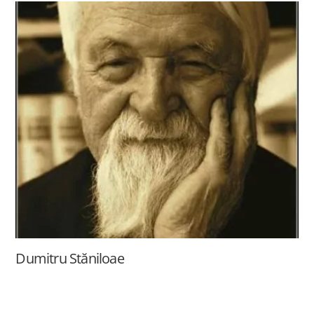
Dumitru Stăniloae