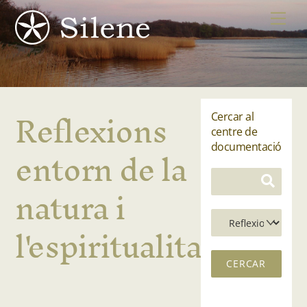
Skip
Me
to
content
Reflexions
Cercar al
centre de
entorn de la
documentació
natura i
l'espiritualitat