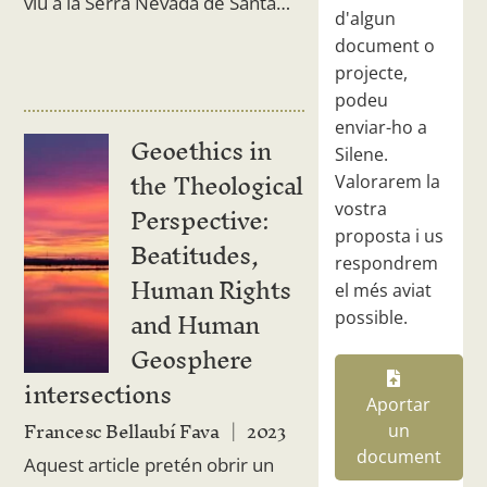
viu a la Serra Nevada de Santa…
d'algun
document o
projecte,
podeu
enviar-ho a
Geoethics in
Silene.
the Theological
Valorarem la
Perspective:
vostra
proposta i us
Beatitudes,
respondrem
Human Rights
el més aviat
and Human
possible.
Geosphere
intersections
Aportar
Francesc Bellaubí Fava
2023
un
document
Aquest article pretén obrir un