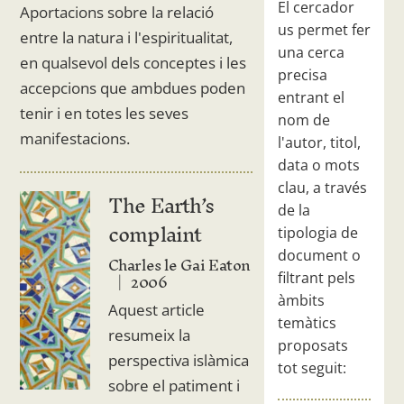
El cercador
Aportacions sobre la relació
us permet fer
entre la natura i l'espiritualitat,
una cerca
en qualsevol dels conceptes i les
precisa
accepcions que ambdues poden
entrant el
tenir i en totes les seves
nom de
manifestacions.
l'autor, titol,
data o mots
clau, a través
The Earth’s
de la
complaint
tipologia de
document o
Charles le Gai Eaton
2006
filtrant pels
àmbits
Aquest article
temàtics
resumeix la
proposats
perspectiva islàmica
tot seguit:
sobre el patiment i