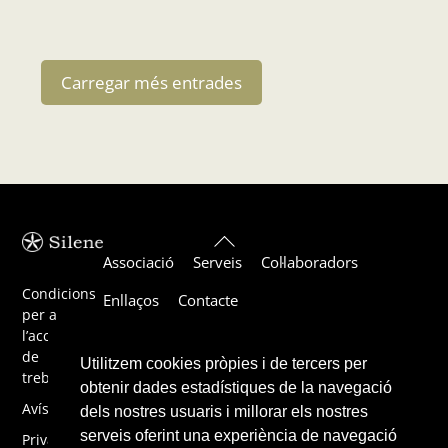
Carregar més entrades
Back
Associació
Serveis
Col·laboradors
To
Top
Condicions
Enllaços
Contacte
per a
l’acceptació
de
Utilitzem cookies pròpies i de tercers per
treballs
obtenir dades estadístiques de la navegació
Avís legal
dels nostres usuaris i millorar els nostres
serveis oferint una experiència de navegació
Privacitat