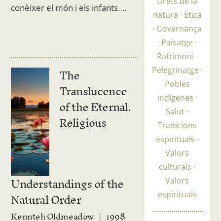
Drets de la
conèixer el món i els infants….
natura
Ètica
Governança
Paisatge
Patrimoni
The
Pelegrinatge
Translucence
Pobles
indígenes
of the Eternal.
Salut
Religious
Tradicions
espirituals
Valors
culturals
Understandings of the
Valors
Natural Order
espirituals
Kennteh Oldmeadow
1998