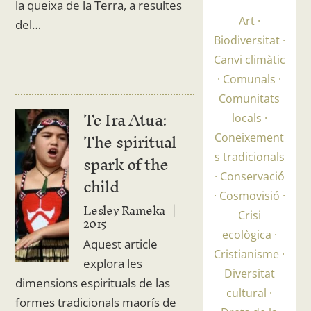
la queixa de la Terra, a resultes
Art
del…
Biodiversitat
Canvi climàtic
Comunals
Comunitats
Te Ira Atua:
locals
The spiritual
Coneixement
spark of the
s tradicionals
child
Conservació
Cosmovisió
Lesley Rameka
Crisi
2015
ecològica
Aquest article
Cristianisme
explora les
Diversitat
dimensions espirituals de las
cultural
formes tradicionals maorís de