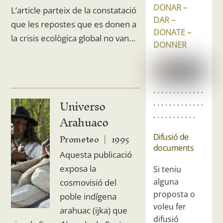
DONAR –
L’article parteix de la constatació
DAR –
que les repostes que es donen a
DONATE –
la crisis ecològica global no van…
DONNER
. . . . . . . . . . . . .
Universo
. . . . . . . . . . . . .
. . . . . . . . . . .
Arahuaco
Prometeo
1995
Difusió de
documents
Aquesta publicació
exposa la
Si teniu
alguna
cosmovisió del
proposta o
poble indígena
voleu fer
arahuac (ijka) que
difusió