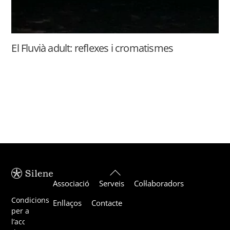
El Fluvià adult: reflexes i cromatismes
Back
Associació
Serveis
Col·laboradors
To
Top
Condicions
Enllaços
Contacte
per a
l’acceptació