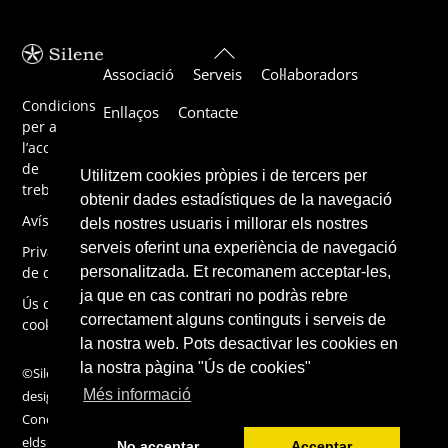
Back
Associació
Serveis
Col·laboradors
To
Top
Condicions
Enllaços
Contacte
per a
l’acceptació
de
Utilitzem cookies pròpies i de tercers per
treballs
obtenir dades estadístiques de la navegació
Avís legal
dels nostres usuaris i millorar els nostres
serveis oferint una experiència de navegació
Privacitat
de dades
personalitzada. Et recomanem acceptar-les,
ja que en cas contrari no podràs rebre
Ús de
correctament alguns continguts i serveis de
cookies
la nostra web. Pots desactivar les cookies en
la nostra pàgina "Ús de cookies"
©Silene 2019,
Més informació
design by
ConcentricFi
elds
No acceptar
Acceptar