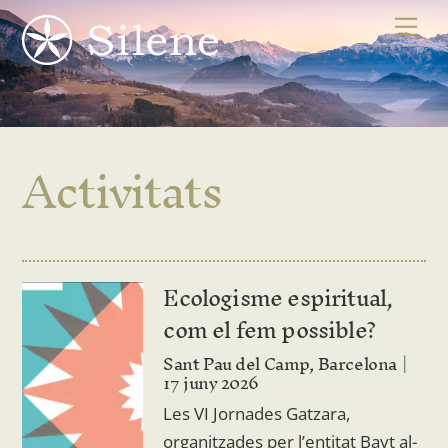
Skip
Me
to
content
Activitats
Ecologisme espiritual,
com el fem possible?
Sant Pau del Camp, Barcelona
17 juny 2026
Les VI Jornades Gatzara,
organitzades per l’entitat Bayt al-