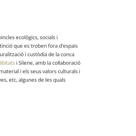
ncles ecològics, socials i
tinció que es troben fora d’espais
alització i custòdia de la conca
àbitats
i Silene, amb la col·laboració
terial i els seus valors culturals i
ves, etc, algunes de les quals