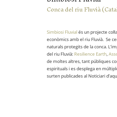
Conca del riu Fluvià (Cat
Simbiosi Fluvial
és un projecte col·l
econòmics amb el riu Fluvià. Se cen
naturals protegits de la conca. L’
del riu Fluvià:
Resilience Earth
,
Asso
de moltes altres, tant públiques co
espirituals i es desplega en múltipl
surten publicades al Noticiari d’aq