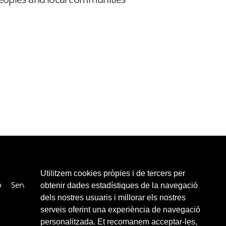
Utilitzem cookies pròpies i de tercers per
ó
Serveis
Col·laboradors
Enllaços
Contacte
obtenir dades estadístiques de la navegació
dels nostres usuaris i millorar els nostres
serveis oferint una experiència de navegació
personalitzada. Et recomanem acceptar-les,