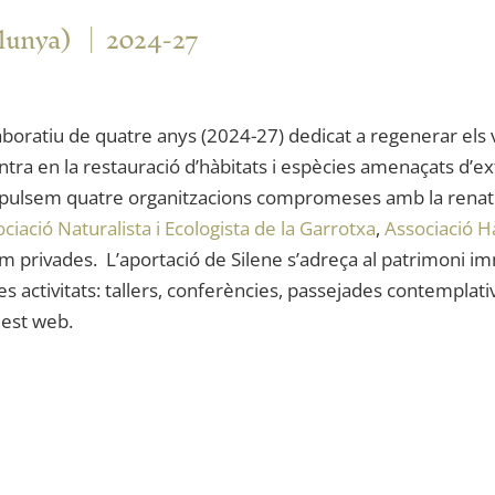
alunya)
2024-27
aboratiu de quatre anys (2024-27) dedicat a regenerar els vi
tra en la restauració d’hàbitats i espècies amenaçats d’ex
impulsem quatre organitzacions compromeses amb la renatur
ciació Naturalista i Ecologista de la Garrotxa
,
Associació H
m privades. L’aportació de Silene s’adreça al patrimoni imma
es activitats: tallers, conferències, passejades contemplati
uest web.