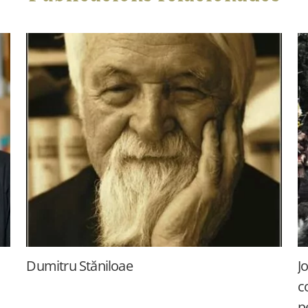
Dumitru Stăniloae
J
c
p