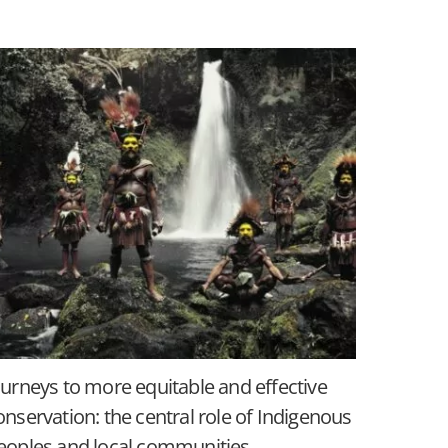
ourneys to more equitable and effective
onservation: the central role of Indigenous
eoples and local communities