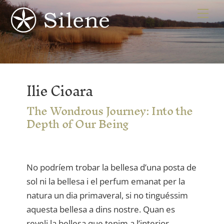
Skip
Me
to
content
Ilie Cioara
The Wondrous Journey: Into the
Depth of Our Being
No podríem trobar la bellesa d’una posta de
sol ni la bellesa i el perfum emanat per la
natura un dia primaveral, si no tinguéssim
aquesta bellesa a dins nostre. Quan es
reveli la bellesa que tenim a l’interior,