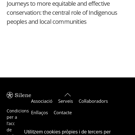
Journeys to more equitable and effective
conservation: the central role of Indigenous
peoples and local communities
Back
Associació
Serveis
Col·laboradors
To
Top
Condicions
Enllaços
Contacte
per a
l’acceptació
de
Utilitzem cookies pròpies i de tercers per