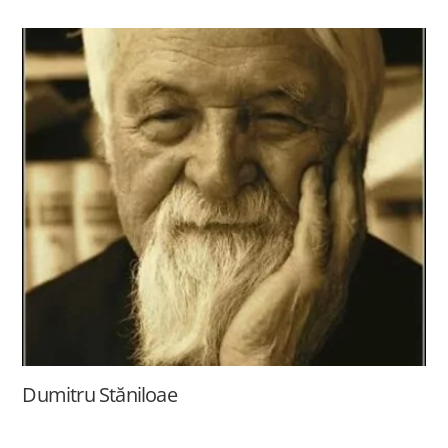
Dumitru Stăniloae