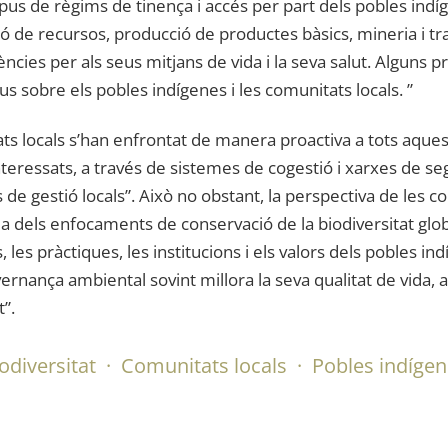
ipus de règims de tinença i accés per part dels pobles indíg
ó de recursos, producció de productes bàsics, mineria i tr
ies per als seus mitjans de vida i la seva salut. Alguns p
us sobre els pobles indígenes i les comunitats locals. ”
ts locals s’han enfrontat de manera proactiva a tots aquests
ressats, a través de sistemes de cogestió i xarxes de segu
s de gestió locals”. Això no obstant, la perspectiva de les 
a dels enfocaments de conservació de la biodiversitat glo
es pràctiques, les institucions i els valors dels pobles indí
overnança ambiental sovint millora la seva qualitat de vida, 
”.
odiversitat
·
Comunitats locals
·
Pobles indíge