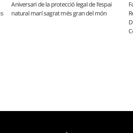
Aniversari de la protecció legal de l’espai
F
us
natural marí sagrat més gran del món
R
D
C
Back