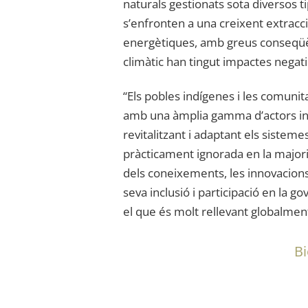
naturals gestionats sota diversos t
s’enfronten a una creixent extracci
energètiques, amb greus conseqüènc
climàtic han tingut impactes negati
“Els pobles indígenes i les comunita
amb una àmplia gamma d’actors inte
revitalitzant i adaptant els sisteme
pràcticament ignorada en la majori
dels coneixements, les innovacions, l
seva inclusió i participació en la g
el que és molt rellevant globalment
Bi