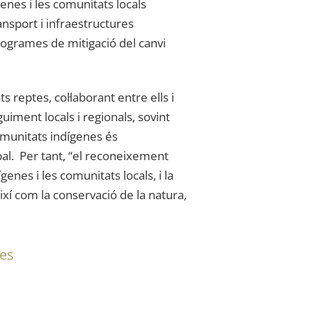
enes i les comunitats locals
ansport i infraestructures
rogrames de mitigació del canvi
 reptes, col·laborant entre ells i
iment locals i regionals, sovint
comunitats indígenes és
bal. Per tant, “el reconeixement
genes i les comunitats locals, i la
així com la conservació de la natura,
nes