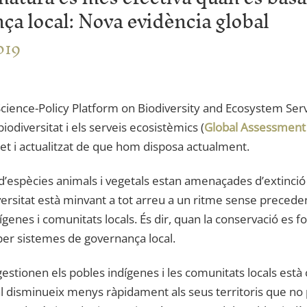
nça local: Nova evidència global
019
Science-Policy Platform on Biodiversity and Ecosystem Ser
biodiversitat i els serveis ecosistèmics (
Global Assessment 
t i actualitzat de que hom disposa actualment.
 d’espècies animals i vegetals estan amenaçades d’extinció i
iversitat està minvant a tot arreu a un ritme sense preceden
ígenes i comunitats locals. És dir, quan la conservació es f
 per sistemes de governança local.
 gestionen els pobles indígenes i les comunitats locals est
l disminueix menys ràpidament als seus territoris que no pa