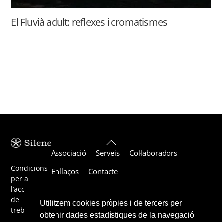
El Fluvià adult: reflexes i cromatismes
Back
Associació
Serveis
Col·laboradors
To
Top
Condicions
Enllaços
Contacte
per a
l’acceptació
de
Utilitzem cookies pròpies i de tercers per
treballs
obtenir dades estadístiques de la navegació